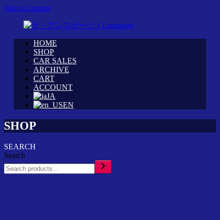
Skip to content
HOME
WRC
ラ・
SHOP
カ
CAR SALES
ア
ARCHIVE
ス
ン
CART
タ
ス
ACCOUNT
ム
ポ
JA
シ
ー
EN
ョ
ツ
ッ
SHOP
／
プ
Launsport
「ラ・
SEARCH
ア
Search
ン
ス
ポ
ー
ツ」
イ