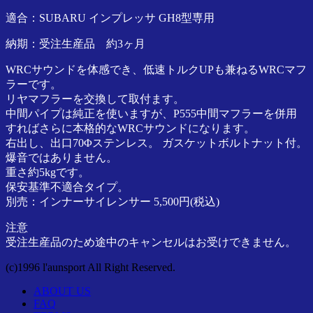
ア
適合：SUBARU インプレッサ GH8型専用
正
規
納期：受注生産品 約3ヶ月
代
WRCサウンドを体感でき、低速トルクUPも兼ねるWRCマフ
理
ラーです。
店
リヤマフラーを交換して取付ます。
中間パイプは純正を使いますが、P555中間マフラーを併用
すればさらに本格的なWRCサウンドになります。
右出し、出口70Φステンレス。 ガスケットボルトナット付。
爆音ではありません。
重さ約5kgです。
保安基準不適合タイプ。
別売：インナーサイレンサー 5,500円(税込)
注意
受注生産品のため途中のキャンセルはお受けできません。
(c)1996 l'aunsport All Right Reserved.
ABOUT US
FAQ