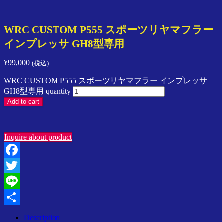
ン
プ
レ
WRC CUSTOM P555 スポーツリヤマフラー
ッ
インプレッサ GH8型専用
サ
／
¥
99,000
(税込)
ス
イ
WRC CUSTOM P555 スポーツリヤマフラー インプレッサ
フ
GH8型専用 quantity
ト
Add to cart
／
ラ
ン
Inquire about product
サ
ー
／
Facebook
SPARCO
／
Twitter
Speedline
Line
Corse
ア
Share
Description
ジ