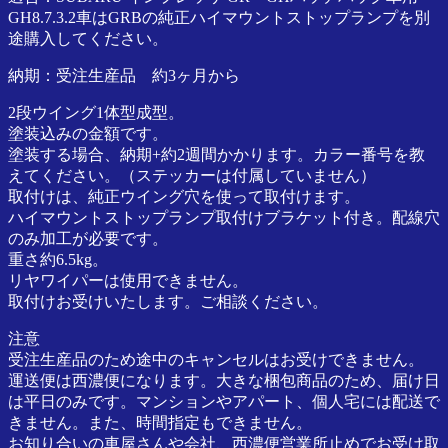
GH8.7.3.2車はGRBの純正ハイマウントストップランプを別
ア
途購入してください。
正
規
納期：受注生産品 約3ヶ月から
代
理
2段ウイング1体型成型。
店
塗装込みの金額です。
塗装する場合、納期+約2週間かかります。カラー番号を教
えてください。（ステッカーは付属していません）
取付けは、純正ウイング穴を使って取付けます。
ハイマウントストップランプ取付けブラケット付き。配線穴
のみ加工が必要です。
重さ約6.5kg。
リヤワイパーは使用できません。
取付けお受けいたします。ご相談ください。
注意
受注生産品のため途中のキャンセルはお受けできません。
運送便は西濃便になります。大きな梱包商品のため、届け日
は平日のみです。マンションやアパート、個人宅には配送で
きません。また、時間指定もできません。
お知り合いの車屋さんや会社、西濃便営業所止めでお受け取