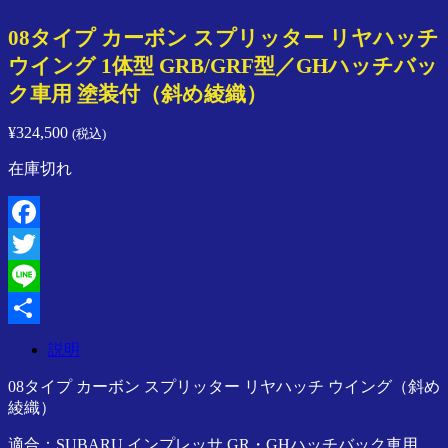
ン
08タイプ カーボン スプリッター リヤハッチ
プ
レ
ウイング 1体型 GRB/GRF型／GHハッチバッ
ッ
ク車用 塗装付（斜め綾織）
サ
／
¥
324,500
(税込)
ス
イ
在庫切れ
フ
ト
／
Facebook
ラ
ン
Twitter
サ
Line
ー
／
共
SPARCO
説明
／
有
08タイプ カーボン スプリッター リヤハッチ ウイング（斜め
Speedline
Corse
綾織）
ア
適合：SUBARU インプレッサ GR・GHハッチバック車用
ジ