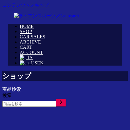
コンテンツへスキップ
HOME
WRC
ラ・
SHOP
カ
CAR SALES
ア
ARCHIVE
ス
ン
CART
タ
ス
ACCOUNT
ム
ポ
JA
シ
ー
EN
ョ
ツ
ッ
／
ショップ
プ
Launsport
「ラ・
商品検索
ア
検索
ン
ス
ポ
ー
ツ」
イ