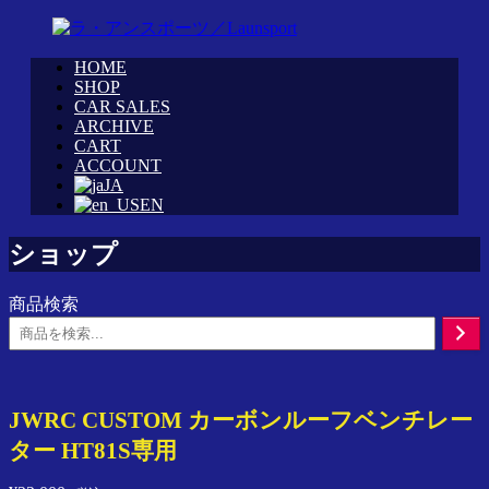
コ
ン
HOME
テ
WRC
ラ・
SHOP
ン
カ
CAR SALES
ア
ツ
ARCHIVE
ス
ン
へ
CART
タ
ス
ス
ACCOUNT
ム
ポ
JA
キ
シ
ー
EN
ッ
ョ
ツ
プ
ッ
／
ショップ
プ
Launsport
「ラ・
商品検索
ア
検
ン
索
ス
ポ
ー
JWRC CUSTOM カーボンルーフベンチレー
ツ」
ター HT81S専用
イ
ン