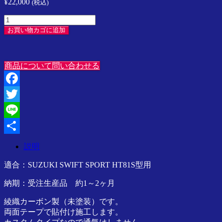
¥
22,000
(税込)
プ
レ
JWRC
ッ
CUSTOM
お買い物カゴに追加
サ
カ
／
ー
ス
ボ
イ
商品について問い合わせる
ン
フ
ル
ト
ー
Facebook
／
フ
ラ
ベ
Twitter
ン
ン
Line
サ
チ
ー
レ
共
説明
／
ー
有
SPARCO
タ
適合：SUZUKI SWIFT SPORT HT81S型用
／
ー
Speedline
HT81S
納期：受注生産品 約1～2ヶ月
Corse
専
ア
綾織カーボン製（未塗装）です。
用
ジ
両面テープで貼付け施工します。
個
ア