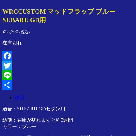
ン
WRCCUSTOM マッドフラップ ブルー
プ
レ
SUBARU GD用
ッ
サ
¥
18,700
(税込)
／
ス
在庫切れ
イ
フ
ト
Facebook
／
ラ
Twitter
ン
Line
サ
ー
共
説明
／
有
SPARCO
適合：SUBARU GDセダン用
／
Speedline
納期：在庫が切れますと約5週間
Corse
カラー：ブルー
ア
ジ