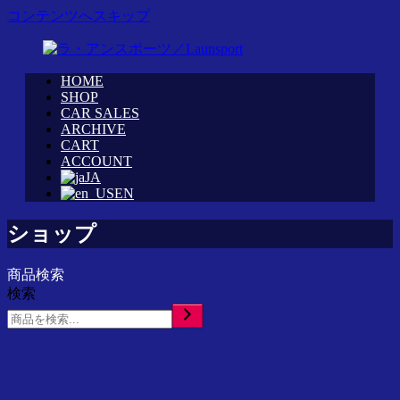
コンテンツへスキップ
HOME
WRC
ラ・
SHOP
カ
CAR SALES
ア
ARCHIVE
ス
ン
CART
タ
ス
ACCOUNT
ム
ポ
JA
シ
ー
EN
ョ
ツ
ッ
／
ショップ
プ
Launsport
「ラ・
商品検索
ア
検索
ン
ス
ポ
ー
ツ」
イ