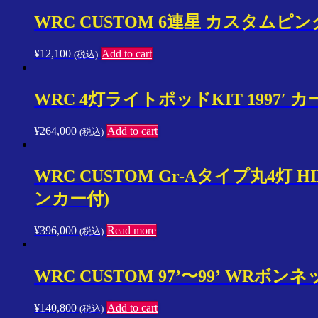
ア
WRC CUSTOM 6連星 カスタムピン
正
規
¥
12,100
Add to cart
(税込)
代
理
店
WRC 4灯ライトポッドKIT 1997′ 
¥
264,000
Add to cart
(税込)
WRC CUSTOM Gr-Aタイプ丸4灯 
ンカー付)
¥
396,000
Read more
(税込)
WRC CUSTOM 97’〜99’ WRボ
¥
140,800
Add to cart
(税込)