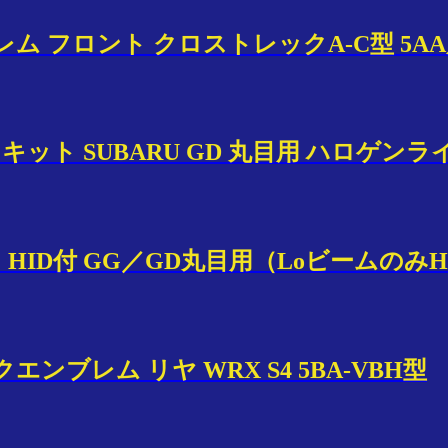
ブレム フロント クロストレックA-C型 5A
イトキット SUBARU GD 丸目用 ハロゲ
ト HID付 GG／GD丸目用（Loビームのみ
エンブレム リヤ WRX S4 5BA-VBH型