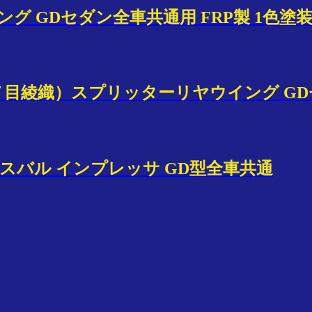
グ GDセダン全車共通用 FRP製 1色塗
ナナメ目綾織）スプリッターリヤウイング 
ー スバル インプレッサ GD型全車共通