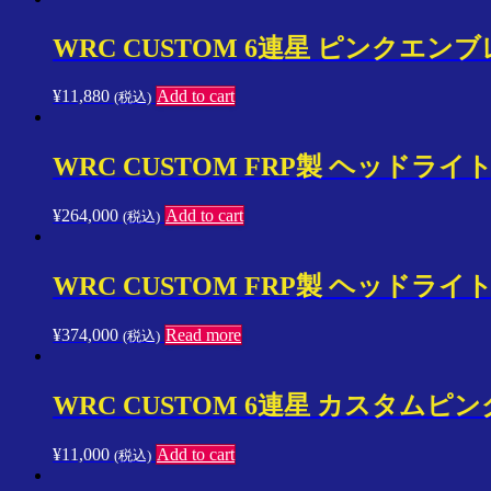
ン
プ
WRC CUSTOM 6連星 ピンクエン
レ
ッ
¥
11,880
Add to cart
(税込)
サ
／
ス
WRC CUSTOM FRP製 ヘッドラ
イ
フ
¥
264,000
Add to cart
(税込)
ト
／
ラ
WRC CUSTOM FRP製 ヘッドライ
ン
サ
ー
¥
374,000
Read more
(税込)
／
SPARCO
／
WRC CUSTOM 6連星 カスタムピンク
Speedline
Corse
¥
11,000
Add to cart
(税込)
ア
ジ