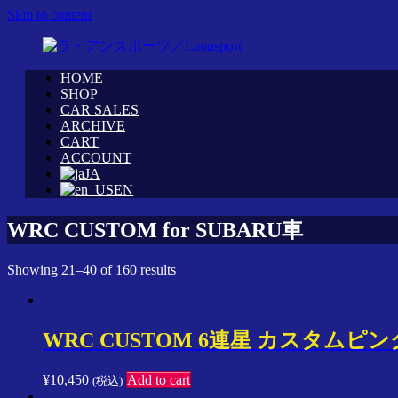
Skip to content
HOME
WRC
ラ・
SHOP
カ
CAR SALES
ア
ARCHIVE
ス
ン
CART
タ
ス
ACCOUNT
ム
ポ
JA
シ
ー
EN
ョ
ツ
ッ
／
WRC CUSTOM for SUBARU車
プ
Launsport
「ラ・
Showing 21–40 of 160 results
ア
ン
ス
ポ
WRC CUSTOM 6連星 カスタムピ
ー
ツ」
¥
10,450
Add to cart
(税込)
イ