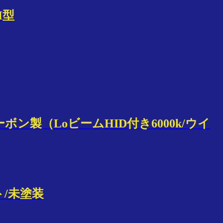
H型
カーボン製（LoビームHID付き6000k/ウイ
ト/未塗装