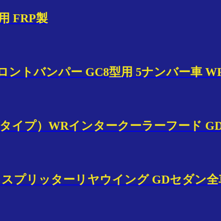
用 FRP製
ントバンパー GC8型用 5ナンバー車 W
低タイプ）WRインタークーラーフード GD
縦目）スプリッターリヤウイング GDセダン