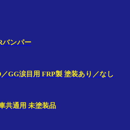
Rバンパー
／GG涙目用 FRP製 塗装あり／なし
全車共通用 未塗装品