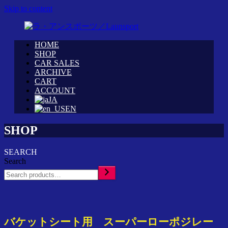
Skip to content
HOME
WRC
ラ・
SHOP
カ
CAR SALES
ア
ARCHIVE
ス
ン
CART
タ
ス
ACCOUNT
ム
ポ
JA
シ
ー
EN
ョ
ツ
ッ
SHOP
／
プ
Launsport
「ラ・
SEARCH
ア
Search
ン
ス
ポ
ー
ツ」
バケットシート用 スーパーローポジレー
イ