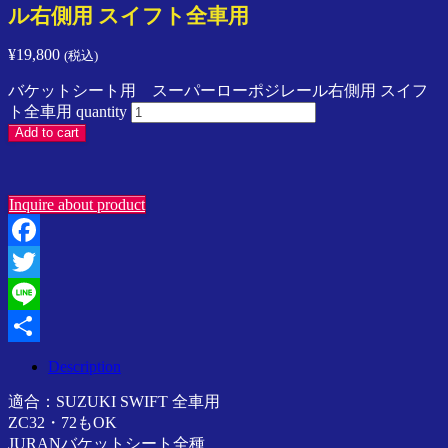
ン
ル右側用 スイフト全車用
プ
レ
¥
19,800
(税込)
ッ
バケットシート用 スーパーローポジレール右側用 スイフ
サ
ト全車用 quantity
／
Add to cart
ス
イ
フ
ト
Inquire about product
／
ラ
Facebook
ン
サ
Twitter
ー
Line
／
SPARCO
Share
／
Description
Speedline
適合：SUZUKI SWIFT 全車用
Corse
ア
ZC32・72もOK
ジ
JURANバケットシート全種