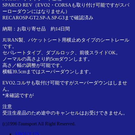
ア
SPARCO REV（EVO2・CORSAも取り付け可能ですがスパ
正
ーローダウンにはなりません）
規
RECAROSP-GT2.SP-A.SP-G3まで確認済み
代
納期：お取り寄せ品 約14日間
理
店
JURAN製、バケットシート用横止めタイプのシートレール
です。
セパレートタイプ、ダブルロック、前後スライドOK。
ノーマルの高さより約5cmダウンします。
高さ／幅の調整が可能です。
横幅39.5cmまではスーパーダウンします。
EVO2.コルサも取付け可能ですがスーパーダウンはしませ
ん。
*未確認ですが
注意
受注生産品のため途中のキャンセルはお受けできません。
(c)1996 l'aunsport All Right Reserved.
ABOUT US