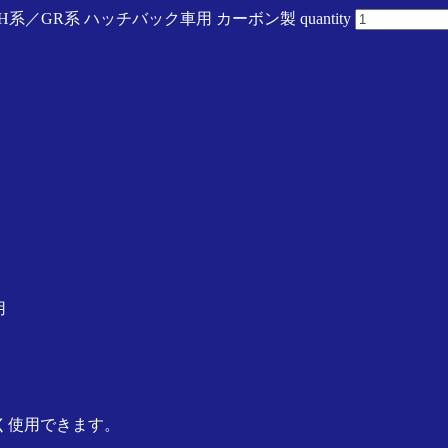
／GR系 ハッチバック車用 カーボン製 quantity
用
く使用できます。