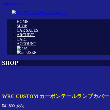
Skip to content
HOME
WRC
ラ・
SHOP
カ
CAR SALES
ア
ARCHIVE
ス
ン
CART
タ
ス
ACCOUNT
ム
ポ
JA
シ
ー
EN
ョ
ツ
ッ
SHOP
／
プ
Launsport
「ラ・
ア
ン
ス
ポ
WRC CUSTOM カーボンテールランプカバ
ー
ツ」
¥
41,800
(税込)
イ