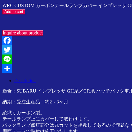
ン
WRC CUSTOM カーボンテールランプカバー インプレッサ GH系
プ
Add to cart
レ
ッ
サ
Inquire about product
／
ス
イ
Facebook
フ
ト
Twitter
／
Line
ラ
ン
Share
Description
サ
ー
適合：SUBARU インプレッサ GH系／GR系 ハッチバック車
／
納期：受注生産品 約2～3ヶ月
SPARCO
／
綾織りカーボン製。
Speedline
Corse
テールランプ上にカバーして取付けます。
ア
バックランプ点灯部分は丸カットを複数してあるので問題な
ジ
両面テープで貼付け施工いたします。