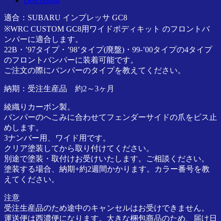
Description
正
ワ
規
イ
適合：SUBARU インプレッサ GC8
代
ド
※WRC CUSTOM GC8用ワイドボディキット のフロントバ
理
フ
ンパーに適合します。
店
ロ
22B・’97タイプ・’98’タイプ(廃盤)・99-’00タイプの4タイプ
ン
のフロントバンパーに装着可能です。
ト
ご注文の際にバンパーのタイプを教えてください。
バ
ン
納期：受注生産品 約2～3ヶ月
パ
綾織りカーボン製。
ー
バンパーのへこみに合わせてフェンダーサイドの爪をビス止
用
めします。
22B・
3ナンバー用、ワイド用です。
97
クリア塗装してから取り付けてください。
年・
別途で塗装・取付けお受けいたします。ご相談ください。
98
年
塗装する場合、納期+約2週間かかります。カラー番号を教
(生
えてください。
産
注意
終
受注生産品のため途中のキャンセルはお受けできません。
了)・
運送便は西濃便になります。大きな梱包商品のため、届け日
00