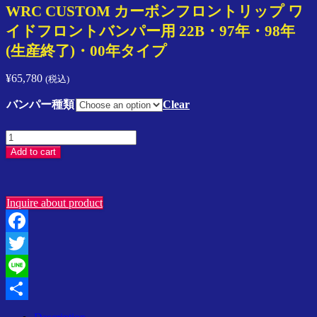
プ
WRC CUSTOM カーボンフロントリップ ワ
レ
イドフロントバンパー用 22B・97年・98年
ッ
(生産終了)・00年タイプ
サ
／
¥
65,780
ス
(税込)
イ
バンパー種類
Clear
フ
ト
WRC
／
CUSTOM
Add to cart
ラ
カ
ン
ー
サ
ボ
ー
Inquire about product
ン
／
フ
SPARCO
ロ
／
Facebook
ン
Speedline
ト
Twitter
Corse
ア
リ
Line
ジ
ッ
ア
プ
Share