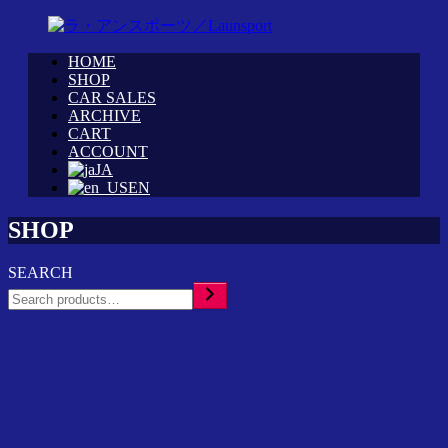
Skip
to
content
HOME
WRC
ラ・
SHOP
カ
CAR SALES
ア
ARCHIVE
ス
ン
CART
タ
ス
ACCOUNT
ム
ポ
JA
シ
ー
EN
ョ
ツ
ッ
SHOP
／
プ
Launsport
「ラ・
SEARCH
ア
Search
ン
ス
ポ
ー
ツ」
イ
ン