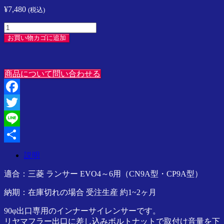
プ
¥
7,480
(税込)
レ
ッ
Gr-
サ
A
お買い物カゴに追加
90φ
／
リ
ス
ヤ
イ
商品について問い合わせる
マ
フ
フ
ト
ラ
／
Facebook
ー
ラ
用
Twitter
ン
イ
サ
Line
ン
ー
ナ
／
共
説明
ー
SPARCO
有
サ
／
適合：三菱 ランサー EVO4～6用（CN9A型・CP9A型）
Speedline
イ
Corse
レ
納期：在庫切れの場合 受注生産 約1~2ヶ月
ア
ン
ジ
90φ出口専用のインナーサイレンサーです。
サ
ア
リヤマフラー出口に差し込みボルトナットで取付け音量を下
ー