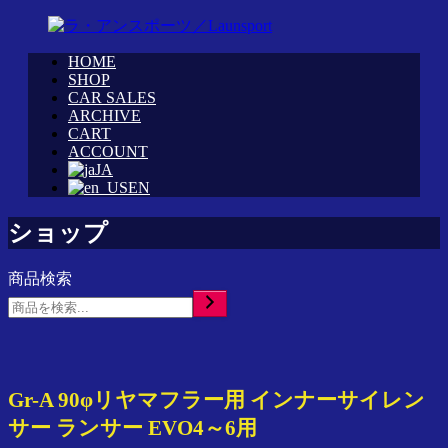
コ
ン
HOME
テ
WRC
ラ・
SHOP
ン
カ
CAR SALES
ア
ツ
ARCHIVE
ス
ン
へ
CART
タ
ス
ス
ACCOUNT
ム
ポ
JA
キ
シ
ー
EN
ッ
ョ
ツ
プ
ッ
／
ショップ
プ
Launsport
「ラ・
商品検索
ア
検
ン
索
ス
ポ
ー
ツ」
Gr-A 90φリヤマフラー用 インナーサイレン
イ
サー ランサー EVO4～6用
ン