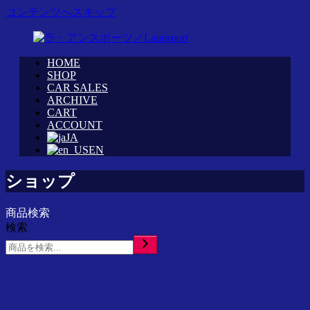
コンテンツへスキップ
HOME
WRC
ラ・
SHOP
カ
CAR SALES
ア
ARCHIVE
ス
ン
CART
タ
ス
ACCOUNT
ム
ポ
JA
シ
ー
EN
ョ
ツ
ッ
／
ショップ
プ
Launsport
「ラ・
商品検索
ア
検索
ン
ス
ポ
ー
ツ」
イ