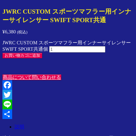
ン
JWRC CUSTOM スポーツマフラー用インナ
プ
レ
ーサイレンサー SWIFT SPORT共通
ッ
サ
¥
6,380
(税込)
／
ス
JWRC CUSTOM スポーツマフラー用インナーサイレンサー
イ
SWIFT SPORT共通個
フ
お買い物カゴに追加
ト
／
ラ
商品について問い合わせる
ン
サ
ー
Facebook
／
Twitter
SPARCO
／
Line
Speedline
Corse
共
説明
ア
有
ジ