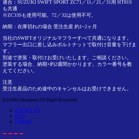
適合：SUZUKI SWIFT SPORT ZC71／11／21／31用 HT81S
ア
も共通
正
※ZC33Sも使用可能。72／32は使用不可。
規
代
納期：在庫切れの場合 受注生産 約1~2ヶ月
理
当社のSWIFTオリジナルマフラーすべて共通になります。
店
マフラー出口に差し込みボルトナットで取付け音量を下げま
す。
別途で塗装・取付けお受けいたします。ご相談ください。
塗装する場合、納期+約2週間かかります。カラー番号を教
えてください。
注意
受注生産品のため途中のキャンセルはお受けできません。
(c)1996 l'aunsport All Right Reserved.
ABOUT US
FAQ
TERMS