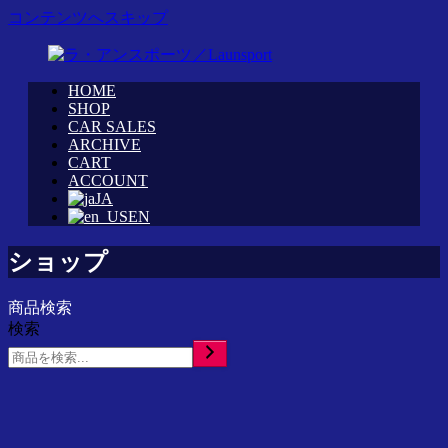
コンテンツへスキップ
HOME
WRC
ラ・
SHOP
カ
CAR SALES
ア
ARCHIVE
ス
ン
CART
タ
ス
ACCOUNT
ム
ポ
JA
シ
ー
EN
ョ
ツ
ッ
／
ショップ
プ
Launsport
「ラ・
商品検索
ア
検索
ン
ス
ポ
ー
ツ」
イ