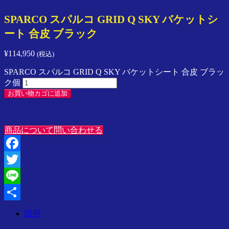
ン
SPARCO スパルコ GRID Q SKY バケットシ
プ
レ
ート 合皮 ブラック
ッ
サ
¥
114,950
(税込)
／
ス
SPARCO スパルコ GRID Q SKY バケットシート 合皮 ブラッ
イ
ク個
フ
お買い物カゴに追加
ト
／
ラ
商品について問い合わせる
ン
サ
ー
Facebook
／
Twitter
SPARCO
／
Line
Speedline
Corse
共
説明
ア
有
ジ