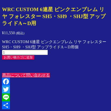
ン
WRC CUSTOM 6連星 ピンクエンブレム リ
プ
レ
ヤ フォレスター SH5・SH9 ・SHJ型 アップ
ッ
ライドA～D用
サ
／
¥
11,550
(税込)
ス
イ
WRC CUSTOM 6連星 ピンクエンブレム リヤ フォレスター
フ
SH5・SH9 ・SHJ型 アップライドA～D用個
ト
／
お買い物カゴに追加
ラ
ン
サ
商品について問い合わせる
ー
／
SPARCO
Facebook
／
Speedline
Twitter
Corse
Line
ア
ジ