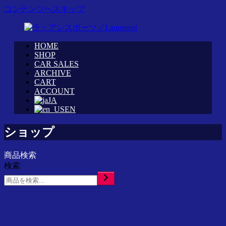
コンテンツへスキップ
HOME
WRC
ラ・
SHOP
カ
CAR SALES
ア
ARCHIVE
ス
ン
CART
タ
ス
ACCOUNT
ム
ポ
JA
シ
ー
EN
ョ
ツ
ッ
／
ショップ
プ
Launsport
「ラ・
商品検索
ア
検索
ン
ス
ポ
ー
ツ」
イ