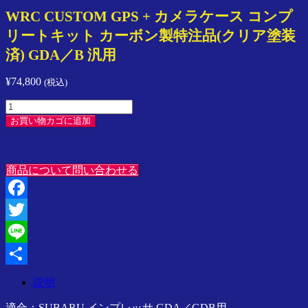
プ
WRC CUSTOM GPS + カメラケース コンプ
レ
ッ
リートキット カーボン製特注品(クリア塗装
サ
済) GDA／B 汎用
／
ス
¥
74,800
(税込)
イ
WRC
フ
CUSTOM
ト
お買い物カゴに追加
GPS
／
+
ラ
カ
ン
メ
商品について問い合わせる
サ
ラ
ー
ケ
／
Facebook
ー
SPARCO
ス
Twitter
／
コ
Speedline
Line
ン
Corse
プ
ア
共
説明
リ
ジ
有
ー
ア
適合：SUBARU インプレッサ GDA／GDB用