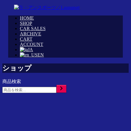
コ
ン
HOME
テ
WRC
ラ・
SHOP
ン
カ
CAR SALES
ア
ツ
ARCHIVE
ス
ン
へ
CART
タ
ス
ス
ACCOUNT
ム
ポ
JA
キ
シ
ー
EN
ッ
ョ
ツ
プ
ッ
／
ショップ
プ
Launsport
「ラ・
商品検索
ア
検
ン
索
ス
ポ
ー
ツ」
イ
ン